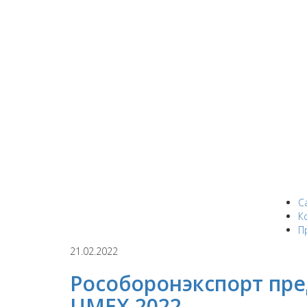
С
К
П
21.02.2022
Рособоронэкспорт пре
UMEX 2022