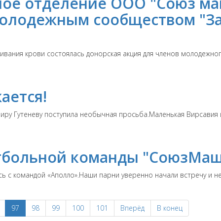
ное отделение ООО "Союз м
 молодежным сообществом "З
ивания крови состоялась донорская акция для членов молодежног
ается!
у Гутеневу поступила необычная просьба.Маленькая Вирсавия из 
тбольной команды "СоюзМаш
с командой «Аполло».Наши парни уверенно начали встречу и не д
97
98
99
100
101
Вперёд
В конец