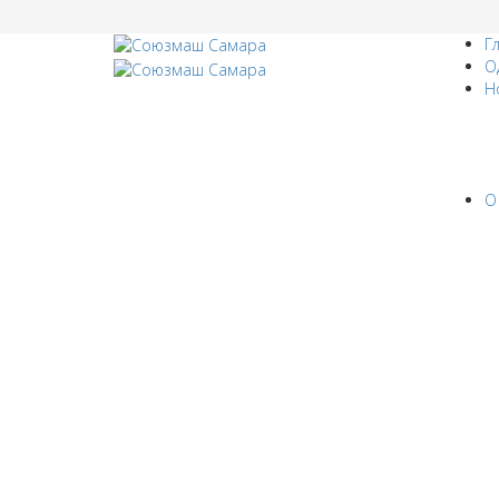
Г
О
Н
О