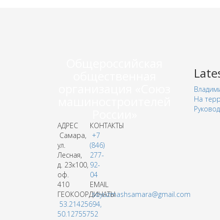
Общероссийская
Late
общественная
организация «Союз
Владими
машиностроителей
На терр
Руковод
России»
АДРЕС
КОНТАКТЫ
Самара,
+7
ул.
(846)
Лесная,
277-
д. 23к100,
92-
оф.
04
410
EMAIL
ГЕОКООРДИНАТЫ
soyuzmashsamara@gmail.com
53.21425694,
50.12755752