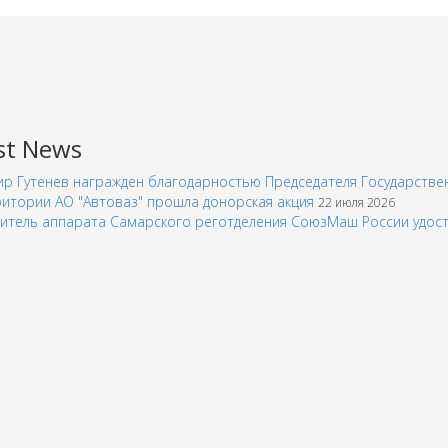
st News
р Гутенев награжден благодарностью Председателя Государств
итории АО "Автоваз" прошла донорская акция
22 июля 2026
итель аппарата Самарского реготделения СоюзМаш России удос