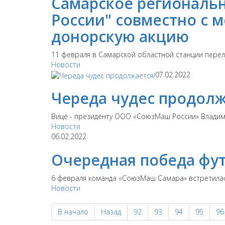
Самарское региональ
России" совместно с
донорскую акцию
11 февраля в Самарской областной станции перел
Новости
07.02.2022
Череда чудес продолж
Вице - президенту ООО «СоюзМаш России» Владимир
Новости
06.02.2022
Очередная победа фу
6 февраля команда «СоюзМаш Самара» встретилась 
Новости
В начало
Назад
92
93
94
95
96