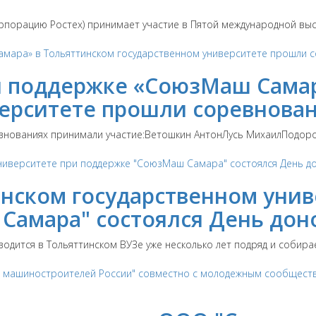
орпорацию Ростех) принимает участие в Пятой международной выс
ри поддержке «СоюзМаш Сама
ерситете прошли соревнован
внованиях принимали участие:Ветошкин АнтонЛусь МихаилПодоро
инском государственном унив
амара" состоялся День доно
одится в Тольяттинском ВУЗе уже несколько лет подряд и собирает