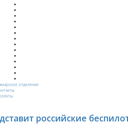
амарское отделение
онтакты
роекты
дставит российские беспило