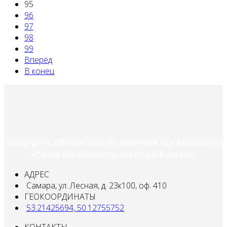
95
96
97
98
99
Вперёд
В конец
Общероссийская общественная организация
«Союз машиностроителей России»
АДРЕС
Самара, ул. Лесная, д. 23к100, оф. 410
ГЕОКООРДИНАТЫ
53.21425694, 50.12755752
КОНТАКТЫ