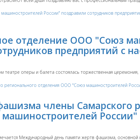
расли!От всей души поздравляю вас с профессиональным праздни
ное отделение ООО "Союз м
сотрудников предприятий с 
ком театре оперы и балета состоялась торжественная церемония,
 фашизма члены Самарского 
 машиностроителей России"
ечается Международный день памяти жертв фашизма, основной це