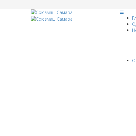
Г
О
Н
О