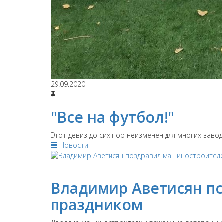
29.09.2020
"Все на футбол!"
Этот девиз до сих пор неизменен для многих завод
Новости
Владимир Аветисян п
праздником