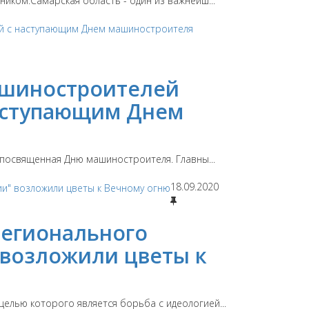
ком.Самарская область - один из важнейш...
ашиностроителей
наступающим Днем
 посвященная Дню машиностроителя. Главны...
18.09.2020
регионального
 возложили цветы к
лью которого является борьба с идеологией...