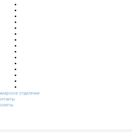
амарское отделение
онтакты
роекты