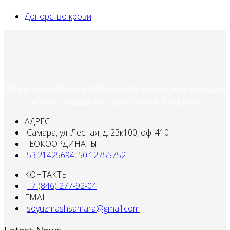
Донорство крови
Общероссийская общественная организация
«Союз машиностроителей России»
АДРЕС
Самара, ул. Лесная, д. 23к100, оф. 410
ГЕОКООРДИНАТЫ
53.21425694, 50.12755752
КОНТАКТЫ
+7 (846) 277-92-04
EMAIL
soyuzmashsamara@gmail.com