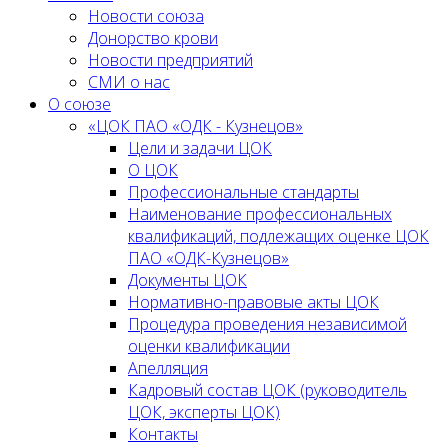
Новости союза
Донорство крови
Новости предприятий
СМИ о нас
О союзе
«ЦОК ПАО «ОДК - Кузнецов»
Цели и задачи ЦОК
О ЦОК
Профессиональные стандарты
Наименование профессиональных
квалификаций, подлежащих оценке ЦОК
ПАО «ОДК-Кузнецов»
Документы ЦОК
Нормативно-правовые акты ЦОК
Процедура проведения независимой
оценки квалификации
Апелляция
Кадровый состав ЦОК (руководитель
ЦОК, эксперты ЦОК)
Контакты