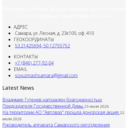
Общероссийская общественная организация
«Союз машиностроителей России»
АДРЕС
Самара, ул. Лесная, д. 23к100, оф. 410
ГЕОКООРДИНАТЫ
53.21425694, 50.12755752
КОНТАКТЫ
+7 (846) 277-92-04
EMAIL
soyuzmashsamara@gmail.com
Latest News
Владимир Гутенев награжден благодарностью
Председателя Государственной Думы
23 июля 2026
На территории АО "Автоваз" прошла донорская акция
22
июля 2026
Руководитель аппарата Самарского реготделения